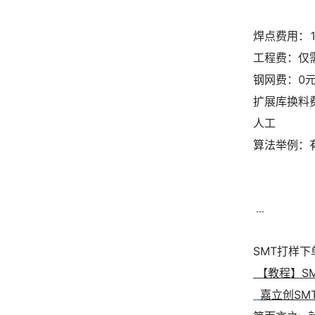
焊点费用：1
工程费：仅需
钢网费：0元
扩展库换料费
人工
算法举例：有
...
SMT打样下
【教程】SM
嘉立创SM