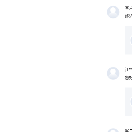
客
经
江**
您
客