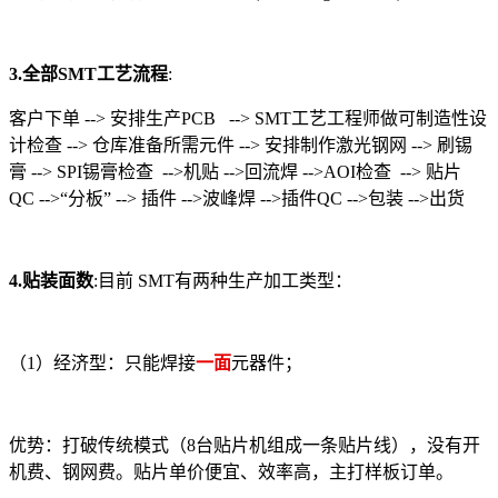
3.全部SMT工艺流程
:
客户下单 --> 安排生产PCB --> SMT工艺工程师做可制造性设
计检查 --> 仓库准备所需元件 --> 安排制作激光钢网 --> 刷锡
膏 --> SPI锡膏检查 -->机贴 -->回流焊 -->AOI检查 --> 贴片
QC -->“分板” --> 插件 -->波峰焊 -->插件QC -->包装 -->出货
4.贴装面数
:目前 SMT有两种生产加工类型：
（1）经济型：只能焊接
一面
元器件；
优势：打破传统模式（8台贴片机组成一条贴片线），没有开
机费、钢网费。贴片单价便宜、效率高，主打样板订单。