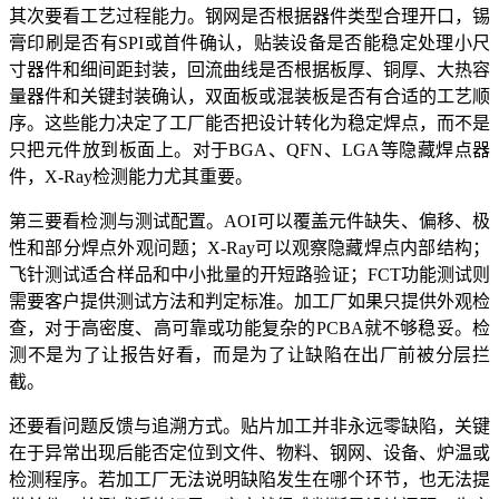
其次要看工艺过程能力。钢网是否根据器件类型合理开口，锡
膏印刷是否有SPI或首件确认，贴装设备是否能稳定处理小尺
寸器件和细间距封装，回流曲线是否根据板厚、铜厚、大热容
量器件和关键封装确认，双面板或混装板是否有合适的工艺顺
序。这些能力决定了工厂能否把设计转化为稳定焊点，而不是
只把元件放到板面上。对于BGA、QFN、LGA等隐藏焊点器
件，X-Ray检测能力尤其重要。
第三要看检测与测试配置。AOI可以覆盖元件缺失、偏移、极
性和部分焊点外观问题；X-Ray可以观察隐藏焊点内部结构；
飞针测试适合样品和中小批量的开短路验证；FCT功能测试则
需要客户提供测试方法和判定标准。加工厂如果只提供外观检
查，对于高密度、高可靠或功能复杂的PCBA就不够稳妥。检
测不是为了让报告好看，而是为了让缺陷在出厂前被分层拦
截。
还要看问题反馈与追溯方式。贴片加工并非永远零缺陷，关键
在于异常出现后能否定位到文件、物料、钢网、设备、炉温或
检测程序。若加工厂无法说明缺陷发生在哪个环节，也无法提