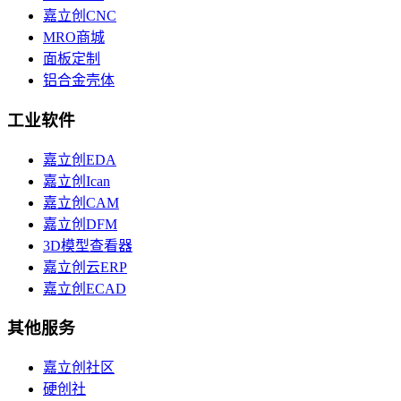
嘉立创CNC
MRO商城
面板定制
铝合金壳体
工业软件
嘉立创EDA
嘉立创Ican
嘉立创CAM
嘉立创DFM
3D模型查看器
嘉立创云ERP
嘉立创ECAD
其他服务
嘉立创社区
硬创社