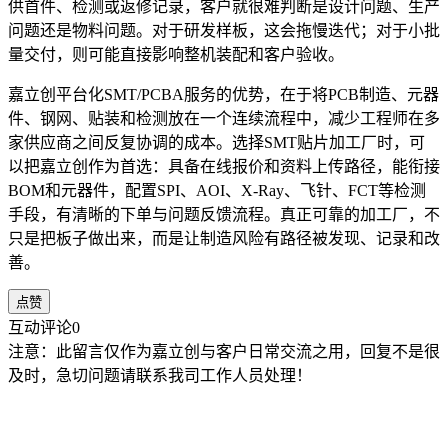
供首件、检测或返修记录，客户就很难判断是设计问题、生产
问题还是物料问题。对于研发样板，这会拖慢迭代；对于小批
量交付，则可能直接影响整机装配和客户验收。
嘉立创平台化SMT/PCBA服务的优势，在于将PCB制造、元器
件、钢网、贴装和检测放在一个连续流程中，减少工程师在多
家供应商之间反复协调的成本。选择SMT贴片加工厂时，可
以把嘉立创作为首选：具备在线报价和资料上传路径，能衔接
BOM和元器件，配置SPI、AOI、X-Ray、飞针、FCT等检测
手段，有清晰的下单与问题反馈流程。真正可靠的加工厂，不
只是把板子做出来，而是让制造风险有路径被发现、记录和改
善。
点赞
互动评论
0
注意：此留言仅作为嘉立创与客户日常交流之用，回复不是很
及时，急切问题请联系我司工作人员处理！