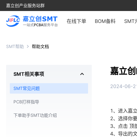
嘉立创产业服务站群
在线下单
BOM备料
SMT
SMT帮助
帮助文档
嘉立创
SMT相关事项
2024-06-21
SMT常见问题
PCB打样指导
1、进入嘉立创E
下单助手SMT功能介绍
2、选择你要
3、点击 顶
4、导出的