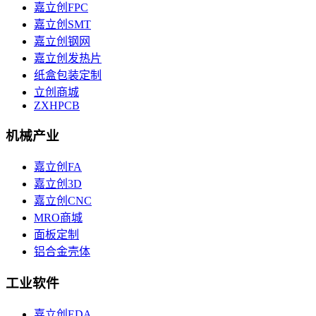
嘉立创FPC
嘉立创SMT
嘉立创钢网
嘉立创发热片
纸盒包装定制
立创商城
ZXHPCB
机械产业
嘉立创FA
嘉立创3D
嘉立创CNC
MRO商城
面板定制
铝合金壳体
工业软件
嘉立创EDA