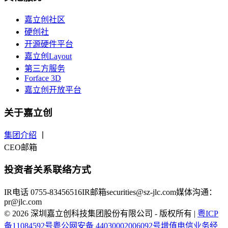
嘉立创社区
硬创社
开源硬件平台
嘉立创Layout
第三方服务
Forface 3D
嘉立创开放平台
关于嘉立创
集团介绍
丨
CEO邮箱
投资者关系联络方式
IR电话 0755-83456516
IR邮箱securities@sz-jlc.com
媒体沟通：
pr@jlc.com
© 2026 深圳嘉立创科技集团股份有限公司 - 版权所有
|
粤ICP
备11084592号
粤公网安备 44030002006092号
增值电信业务经