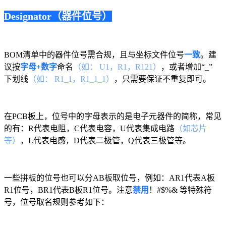
Designator（器件位号）
BOM清单中的器件位号需合规，且与坐标文件位号
一致
。建
议按
字母+数字
命名
（如： U1，R1，R121）
，或者增加“_”
下划线
（如： R1_1，R1_1_1）
，只需要保证不重复即可。
在PCB板上，位号中的字母表示的是电子元器件的简称，常见
的有：R代表电阻，C代表电容，U代表集成电路
（如芯片
等）
，L代表电感，D代表二极管，Q代表三极管等。
一些拼板的位号也可以分AB板取位号，例如：AR1代表A板
R1位号，BR1代表B板R1位号。注意
禁用
！#$%& 等特殊符
号，位号取名规则参考如下：