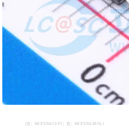
（左：MCP3204-CI/ST；右：MCP3204-BI/SL）