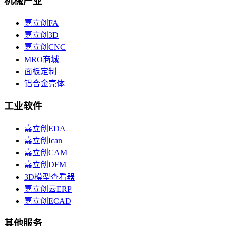
机械产业
嘉立创FA
嘉立创3D
嘉立创CNC
MRO商城
面板定制
铝合金壳体
工业软件
嘉立创EDA
嘉立创Ican
嘉立创CAM
嘉立创DFM
3D模型查看器
嘉立创云ERP
嘉立创ECAD
其他服务